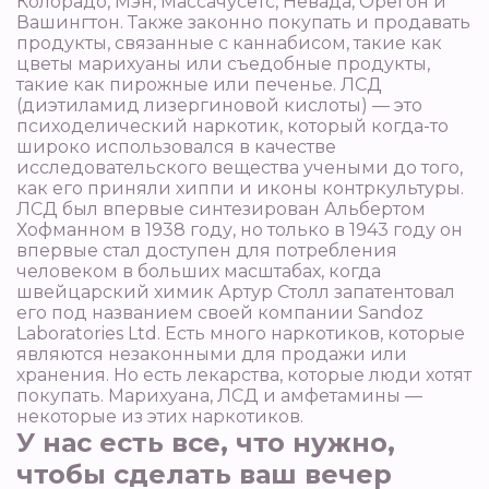
Колорадо, Мэн, Массачусетс, Невада, Орегон и
Вашингтон. Также законно покупать и продавать
продукты, связанные с каннабисом, такие как
цветы марихуаны или съедобные продукты,
такие как пирожные или печенье. ЛСД
(диэтиламид лизергиновой кислоты) — это
психоделический наркотик, который когда-то
широко использовался в качестве
исследовательского вещества учеными до того,
как его приняли хиппи и иконы контркультуры.
ЛСД был впервые синтезирован Альбертом
Хофманном в 1938 году, но только в 1943 году он
впервые стал доступен для потребления
человеком в больших масштабах, когда
швейцарский химик Артур Столл запатентовал
его под названием своей компании Sandoz
Laboratories Ltd. Есть много наркотиков, которые
являются незаконными для продажи или
хранения. Но есть лекарства, которые люди хотят
покупать. Марихуана, ЛСД и амфетамины —
некоторые из этих наркотиков.
У нас есть все, что нужно,
чтобы сделать ваш вечер