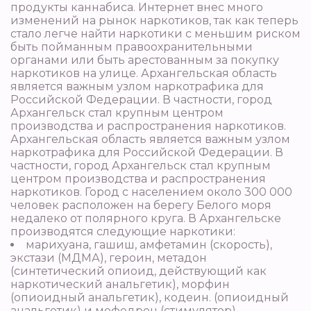
продукты каннабиса. Интернет внес много
изменений на рынок наркотиков, так как теперь
стало легче найти наркотики с меньшим риском
быть пойманным правоохранительными
органами или быть арестованным за покупку
наркотиков на улице. Архангельская область
является важным узлом наркотрафика для
Российской Федерации. В частности, город
Архангельск стал крупным центром
производства и распространения наркотиков.
Архангельская область является важным узлом
наркотрафика для Российской Федерации. В
частности, город Архангельск стал крупным
центром производства и распространения
наркотиков. Город с населением около 300 000
человек расположен на берегу Белого моря
недалеко от полярного круга. В Архангельске
производятся следующие наркотики:
марихуана, гашиш, амфетамин (скорость),
экстази (МДМА), героин, метадон
(синтетический опиоид, действующий как
наркотический анальгетик), морфин
(опиоидный анальгетик), кодеин. (опиоидный
анальгетик) и мефедрон (стимулятор).