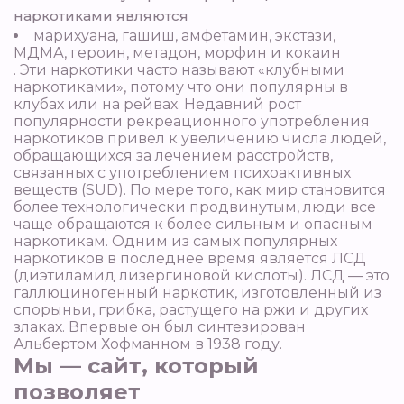
наркотиками являются
марихуана, гашиш, амфетамин, экстази,
МДМА, героин, метадон, морфин и кокаин
. Эти наркотики часто называют «клубными
наркотиками», потому что они популярны в
клубах или на рейвах. Недавний рост
популярности рекреационного употребления
наркотиков привел к увеличению числа людей,
обращающихся за лечением расстройств,
связанных с употреблением психоактивных
веществ (SUD). По мере того, как мир становится
более технологически продвинутым, люди все
чаще обращаются к более сильным и опасным
наркотикам. Одним из самых популярных
наркотиков в последнее время является ЛСД
(диэтиламид лизергиновой кислоты). ЛСД — это
галлюциногенный наркотик, изготовленный из
спорыньи, грибка, растущего на ржи и других
злаках. Впервые он был синтезирован
Альбертом Хофманном в 1938 году.
Мы — сайт, который
позволяет